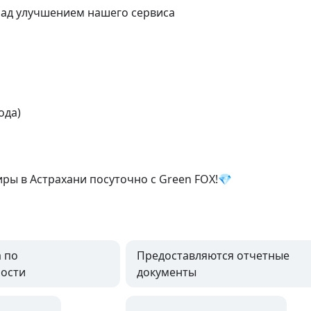
над улучшением нашего сервиса

да)

ы в Астрахани посуточно с Green FOX!💎
 по
Предоставляются отчетные
ости
документы