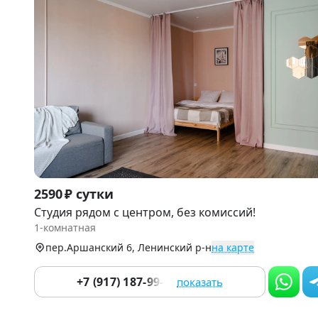
Item
2590 ₽ сутки
1
Студия рядом с центром, без комиссий!
of
1-комнатная
9
пер.Аршанский 6, Ленинский р-н
на карте
+7 (917) 187-99-14
показать