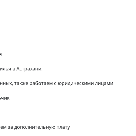


лья в Астрахани:

нных, также работаем с юридическими лицами

чик

цем за дополнительную плату
