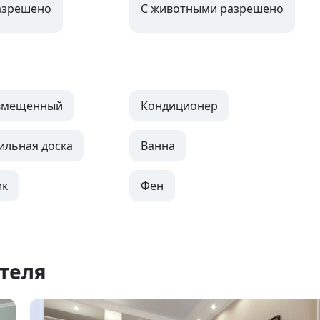
азрешено
С животными разрешено
овмещенный
Кондиционер
ильная доска
Ванна
ик
Фен
теля