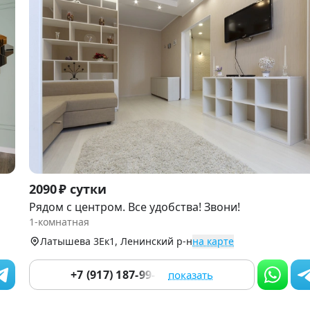
Item
2090 ₽ сутки
1
Рядом с центром. Все удобства! Звони!
of
1-комнатная
9
Латышева 3Ек1, Ленинский р-н
на карте
+7 (917) 187-99-14
показать