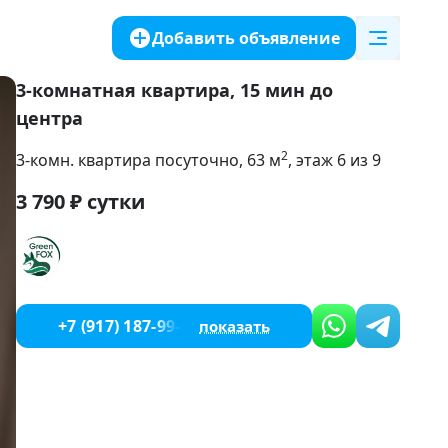
Добавить объявление
3-комнатная квартира, 15 мин до
центра
2
3-комн. квартира посуточно
, 63
м
, этаж 6 из 9
3 790
₽
сутки
+7 (917) 187-99-14
показать