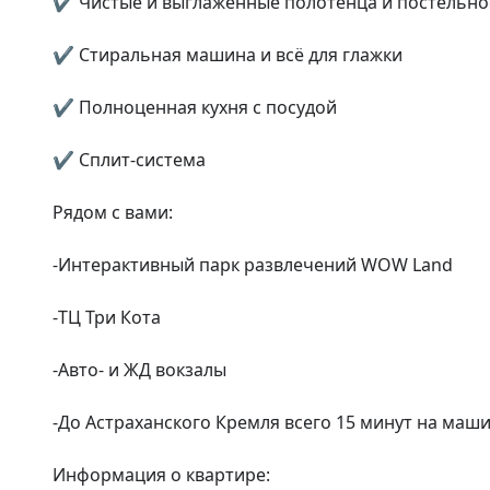
✔ Чистые и выглаженные полотенца и постельное
✔ Стиральная машина и всё для глажки

✔ Полноценная кухня с посудой

✔ Сплит-система

Рядом с вами:

-Интерактивный парк развлечений WOW Land

-ТЦ Три Кота

-Авто- и ЖД вокзалы

-До Астраханского Кремля всего 15 минут на маши
Информация о квартире:
