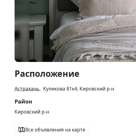
Item
Расположение
1
of
11
Астрахань
, Куликова 81к4, Кировский р-н
Район
Кировский р-н
Все объявления на карте