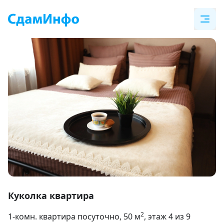
Item
1
Куколка квартира
of
2
1-комн. квартира посуточно
, 50
м
, этаж 4 из 9
9