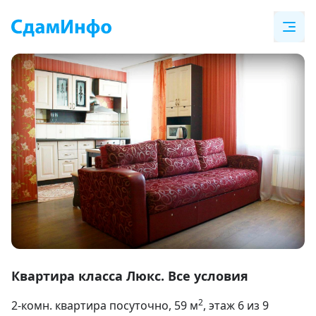
Item
1
Квартира класса Люкс. Все условия
of
2
2-комн. квартира посуточно
, 59
м
, этаж 6 из 9
15