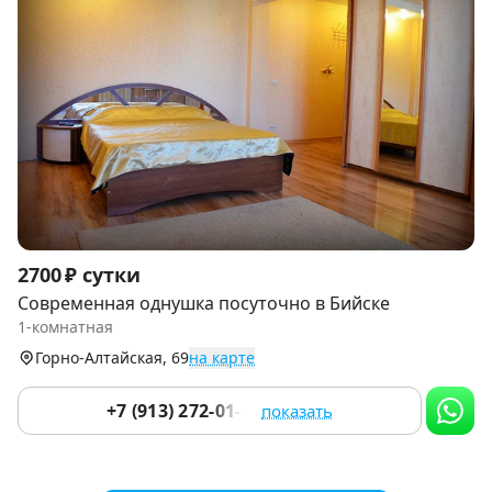
Item
2700 ₽ сутки
1
Современная однушка посуточно в Бийске
of
1-комнатная
9
Горно-Алтайская, 69
на карте
+7 (913) 272-01-11
показать