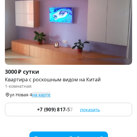
Item
3000 ₽ сутки
1
Квартира с роскошным видом на Китай
of
1-комнатная
9
ул Новая 4
на карте
+7 (909) 817-57-90
показать