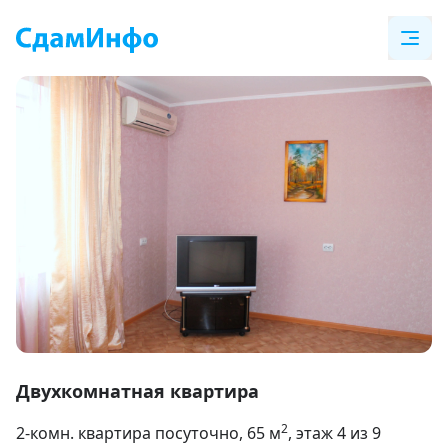
Item
1
Двухкомнатная квартира
of
2
2-комн. квартира посуточно
, 65
м
, этаж 4 из 9
10