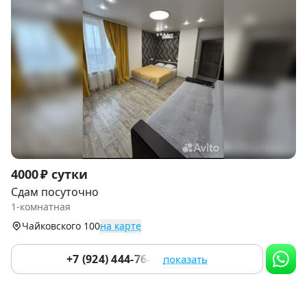
Item
4000 ₽ сутки
1
Сдам посуточно
of
1-комнатная
9
Чайковского 100
на карте
+7 (924) 444-76-67
показать