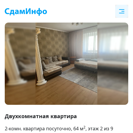
Item
1
Двухкомнатная квартира
of
2
2-комн. квартира посуточно
, 64
м
, этаж 2 из 9
14