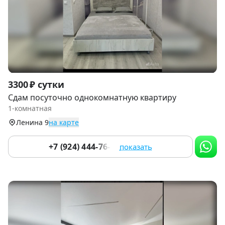
Item
3300 ₽ сутки
1
Сдам посуточно однокомнатную квартиру
of
1-комнатная
9
Ленина 9
на карте
+7 (924) 444-76-67
показать