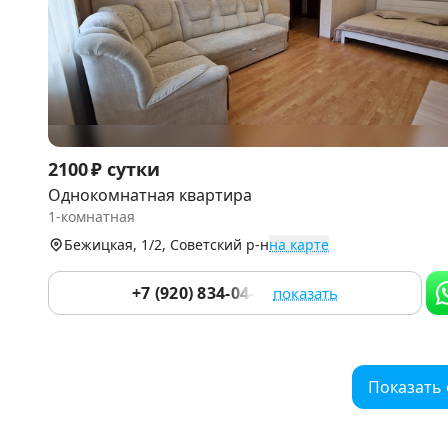
Item
2100 ₽ сутки
1
Однокомнатная квартира
of
1-комнатная
8
Бежицкая, 1/2, Советский р-н
на карте
+7 (920) 834-04-78
показать
Показать