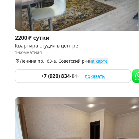
Item
2200 ₽ сутки
1
Квартира студия в центре
of
1-комнатная
7
Ленина пр., 63-а, Советский р-н
на карте
+7 (920) 834-04-78
показать