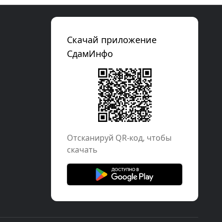
Скачай приложение
СдамИнфо
Отcканируй QR-код, чтобы
скачать