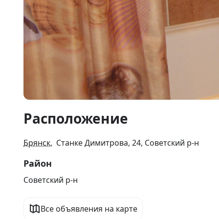
Item
Расположение
1
of
1
Брянск
, Станке Димитрова, 24, Советский р-н
Район
Советский р-н
Все объявления на карте