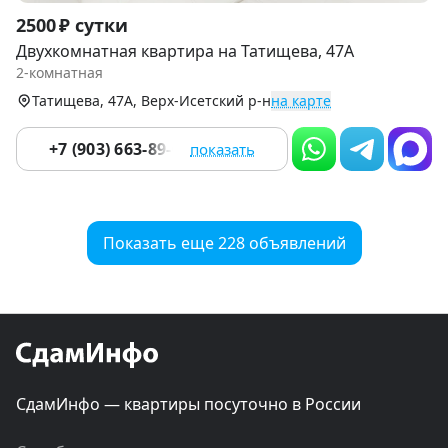
Item
2500 ₽ сутки
1
Двухкомнатная квартира на Татищева, 47А
of
2-комнатная
9
Татищева, 47А, Верх-Исетский р-н
на карте
+7 (903) 663-89-06
показать
Показать еще 228 объявлений
СдамИнфо — квартиры посуточно в России