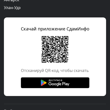
Улан-Удэ
Скачай приложение СдамИнфо
Отcканируй QR-код, чтобы скачать