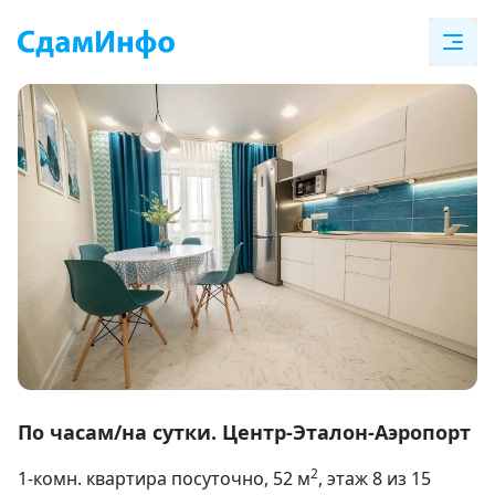
Item
1
По часам/на сутки. Центр-Эталон-Аэропорт
of
2
1-комн. квартира посуточно
, 52
м
, этаж 8 из 15
14