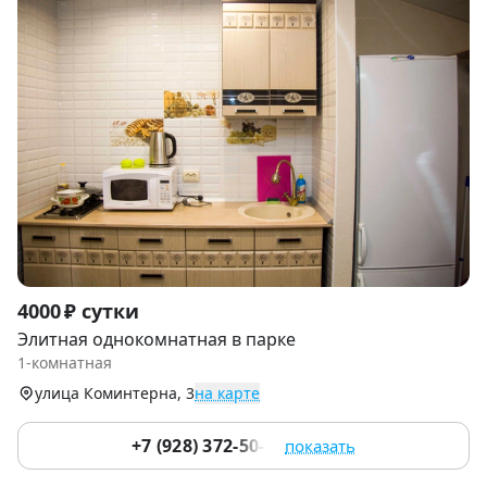
Item
4000 ₽ сутки
1
Элитная однокомнатная в парке
of
1-комнатная
9
улица Коминтерна, 3
на карте
+7 (928) 372-50-07
показать