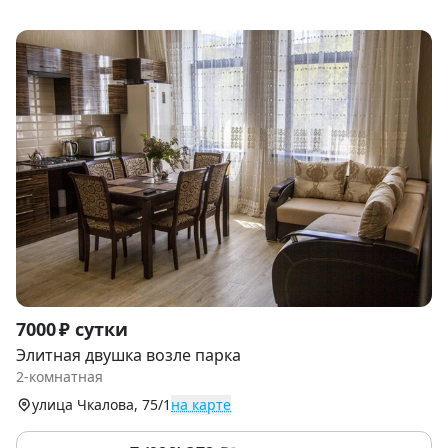
Item
7000 ₽ сутки
1
Элитная двушка возле парка
of
2-комнатная
9
улица Чкалова, 75/1
на карте