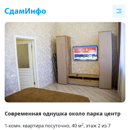
Item
1
Современная однушка около парка центр
of
2
1-комн. квартира посуточно
, 40
м
, этаж 2 из 7
16