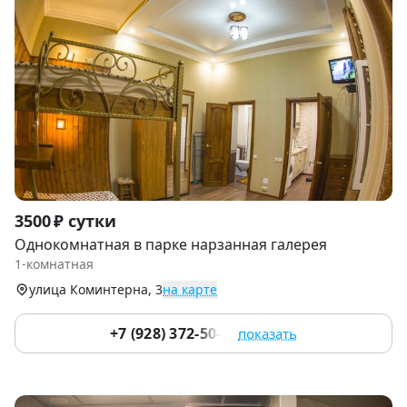
Item
3500 ₽ сутки
1
Однокомнатная в парке нарзанная галерея
of
1-комнатная
9
улица Коминтерна, 3
на карте
+7 (928) 372-50-07
показать