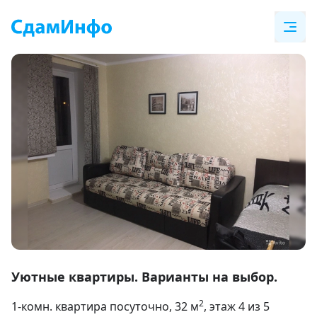
Item
1
Уютные квартиры. Варианты на выбор.
of
2
1-комн. квартира посуточно
, 32
м
, этаж 4 из 5
9