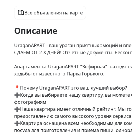
Все объявления на карте
Описание
UraganAPART - ваш ураган приятных эмоций и впе
СДАЁМ ОТ 2-Х ДНЕЙ! Отчётные документы. Бесконта
Апаpтамeнты  UraganАPART "Зефирная"  находятся 
ходьбы от известного Парка Горького.

📍Почему UrаgаnАPART это ваш лучший выбор? 

➕Когда вы выбираете нашу квартиру, вы можете б
фотографиям

➕Наша квартира имеет отличный рейтинг. Мы го
предоставлению самого высокого уровня сервиса 
➕Квартира оснащена всем необходимым для комфо
посуда для приготовления и приема пищи, однора