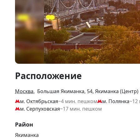
Item
Расположение
1
of
12
Москва
, Большая Якиманка, 54, Якиманка (Центр)
м. Октябрьская
~4 мин. пешком
м. Полянка
~12
м. Серпуховская
~17 мин. пешком
Район
Якиманка