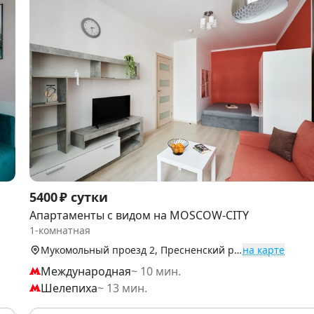
Item
5400 ₽ сутки
1
Апартаменты с видом на MOSCOW-CITY
of
1-комнатная
9
Мукомольный проезд 2, Пресненский р-н (Центр)
на карте
Международная
~ 10 мин.
Шелепиха
~ 13 мин.