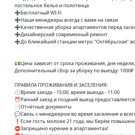
постельное белье и полотенца

➕Бесплатный WI-Fi

➕Наши менеджеры всегда с вами на связи

➕Качественная уборка апартаментов перед засел
➕Дизайнерский современный ремонт 

➕До ближайшей станции метро "Октябрьская" все
💵Цена зависит от срока проживания, дня недели, 
Дополнительный сбор за уборку по выезду: 1000₽ 
ПРАВИЛА ПРОЖИВАНИЯ И ЗАСЕЛЕНИЯ:

🕖Время заезда - 15:00, время выезда - 11:00 

⏰Ранний заезд и поздний выезд предоставляется 
📑Отчётные документы

💬Связь с менеджером во время заселения и всег
❗️Если гость моложе 21 года, мы берём повышенны
⛔️Запрещено курение в апартаментах! 
