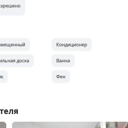
азрешено
овмещенный
Кондиционер
ильная доска
Ванна
ик
Фен
теля