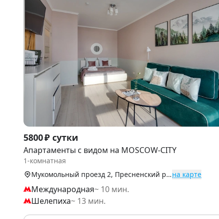
Item
5800 ₽ сутки
1
Апартаменты с видом на MOSCOW-CITY
of
1-комнатная
9
Мукомольный проезд 2, Пресненский р-н (Центр)
на карте
Международная
~ 10 мин.
Шелепиха
~ 13 мин.