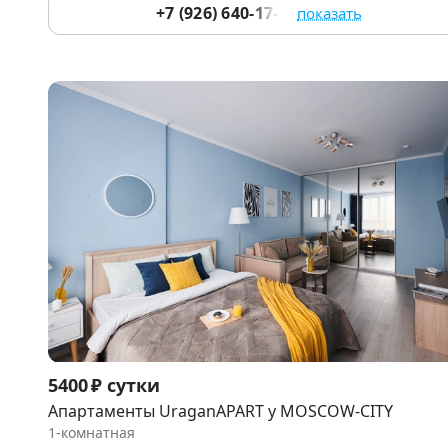
+7 (926) 640-17-29
показать
Item
5400 ₽ сутки
1
Апартаменты UraganAPART у MOSCOW-CITY
of
1-комнатная
9