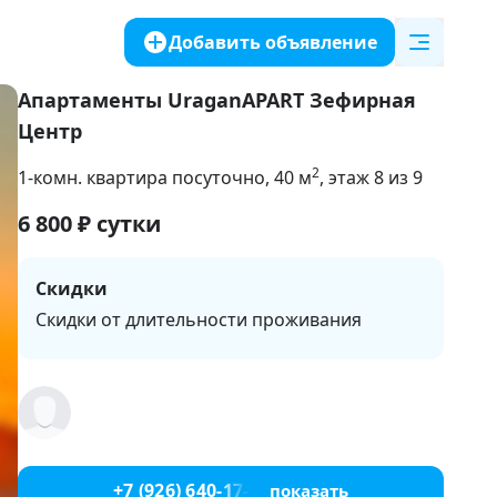
Добавить объявление
Апартаменты UraganAPART Зефирная
Центр
2
1-комн. квартира посуточно
, 40
м
, этаж 8 из 9
6 800
₽
сутки
Скидки
Скидки от длительности проживания
+7 (926) 640-17-29
показать