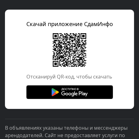
Скачай приложение СдамИнфо
Отcканируй QR-код, чтобы скачать
В объявлениях указаны телефоны и мессенджеры
арендодателей. Сайт не предоставляет услуги по