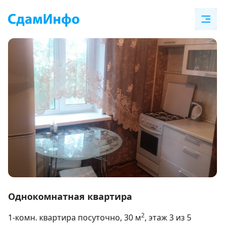
Item
1
Однокомнатная квартира
of
2
1-комн. квартира посуточно
, 30
м
, этаж 3 из 5
6