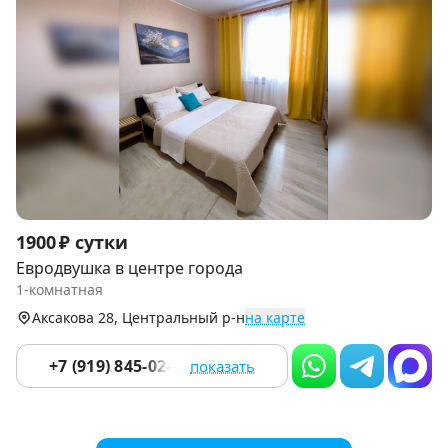
Item
1900 ₽ сутки
1
Евродвушка в центре города
of
1-комнатная
9
Аксакова 28, Центральный р-н
на карте
+7 (919) 845-02-90
показать