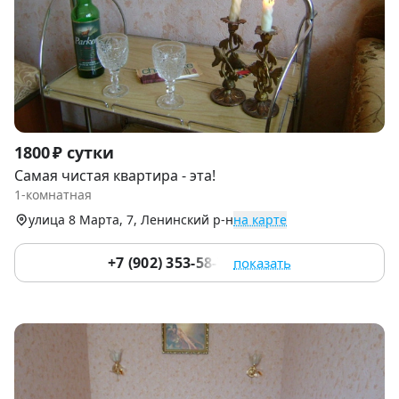
Item
1800 ₽ сутки
1
Самая чистая квартира - эта!
of
1-комнатная
5
улица 8 Марта, 7, Ленинский р-н
на карте
+7 (902) 353-58-78
показать