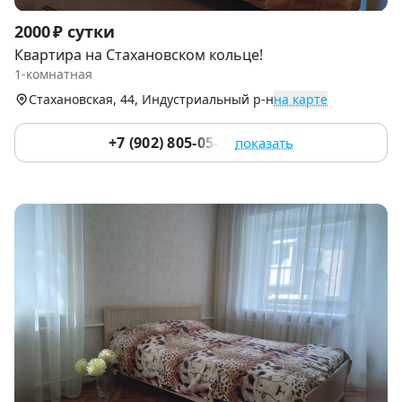
Item
2000 ₽ сутки
1
Квартира на Стахановском кольце!
of
1-комнатная
9
Стахановская, 44, Индустриальный р-н
на карте
+7 (902) 805-05-55
показать