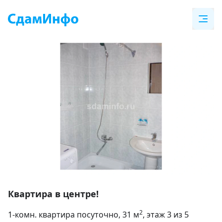
Item
1
Квартира в центре!
of
2
1-комн. квартира посуточно
, 31
м
, этаж 3 из 5
2