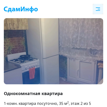
Item
1
Однокомнатная квартира
of
2
1-комн. квартира посуточно
, 35
м
, этаж 2 из 5
5