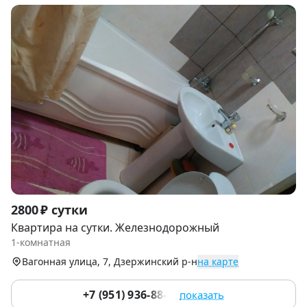
Item
2800 ₽ сутки
1
Квартира на сутки. Железнодорожный
of
1-комнатная
8
Вагонная улица, 7, Дзержинский р-н
на карте
+7 (951) 936-88-24
показать