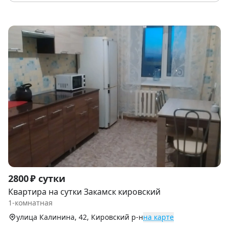
Item
2800 ₽ сутки
1
Квартира на сутки Закамск кировский
of
1-комнатная
7
улица Калинина, 42, Кировский р-н
на карте