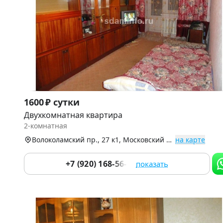
Item
1600 ₽ сутки
1
Двухкомнатная квартира
of
2-комнатная
6
Волоколамский пр., 27 к1, Московский р-н
на карте
+7 (920) 168-56-90
показать