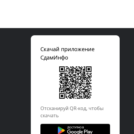
Скачай приложение
СдамИнфо
Отcканируй QR-код, чтобы
скачать