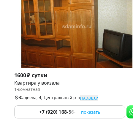
Item
1600 ₽ сутки
1
Квартира у вокзала
of
1-комнатная
6
Фадеева, 4, Центральный р-н
на карте
+7 (920) 168-56-90
показать