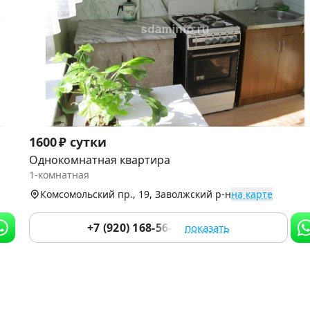
Item
1600 ₽ сутки
1
Однокомнатная квартира
of
1-комнатная
3
Комсомольский пр., 19, Заволжский р-н
на карте
+7 (920) 168-56-90
показать