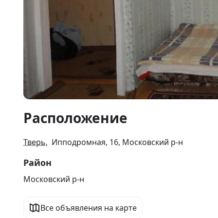
Item
Расположение
1
of
7
Тверь
, Ипподромная, 16, Московский р-н
Район
Московский р-н
Все объявления на карте