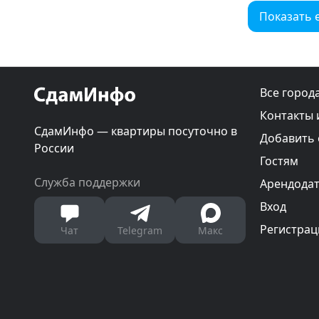
Показать 
Все город
Контакты 
СдамИнфо — квартиры посуточно в
Добавить
России
Гостям
Служба поддержки
Арендода
Вход
Регистрац
Чат
Telegram
Макс