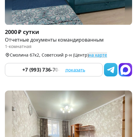
Item
2000 ₽ сутки
1
Отчетные документы командированным
of
1-комнатная
9
Смолина 67к2, Советский р-н (Центр)
на карте
+7 (993) 736-70-16
показать