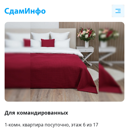
Item
1
Для командированных
of
1-комн. квартира посуточно
, этаж 6 из 17
10