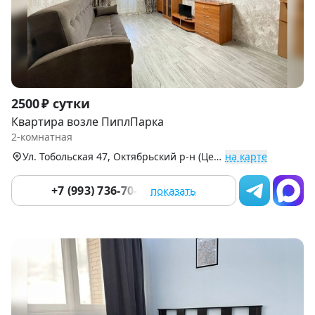
Item
2500 ₽ сутки
1
Квартира возле ПиплПарка
of
2-комнатная
9
Ул. Тобольская 47, Октябрьский р-н (Центр)
на карте
+7 (993) 736-70-16
показать