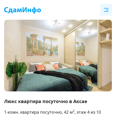
Item
1
Люкс квартира посуточно в Аксае
of
2
1-комн. квартира посуточно
, 42
м
, этаж 4 из 10
18