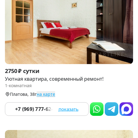
Item
2750 ₽ сутки
1
Уютная квартира, современный ремонт!
of
1-комнатная
9
Платова, 38г
на карте
+7 (969) 777-62-65
показать