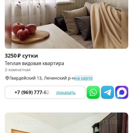
Item
3250 ₽ сутки
1
Теплая видовая квартира
of
2-комнатная
9
Гвардейский 13, Ленинский р-н
на карте
+7 (969) 777-62-65
показать