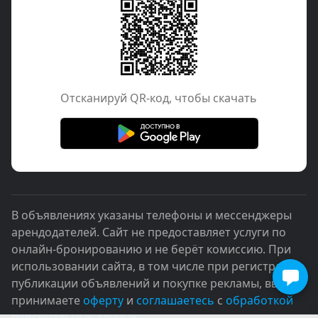
Отcканируй QR-код, чтобы скачать
В объявлениях указаны телефоны и мессенджеры
арендодателей. Сайт не предоставляет услуги по
онлайн-бронированию и не берёт комиссию. При
использовании сайта, в том числе при регистрации,
публикации объявлений и покупке рекламы, вы
принимаете
оферту
и
соглашаетесь
с
обработкой
персональных данных