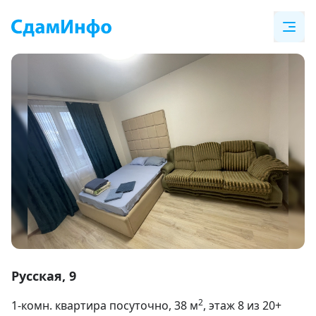
Item
1
Русская, 9
of
2
1-комн. квартира посуточно
, 38
м
, этаж 8 из 20+
8