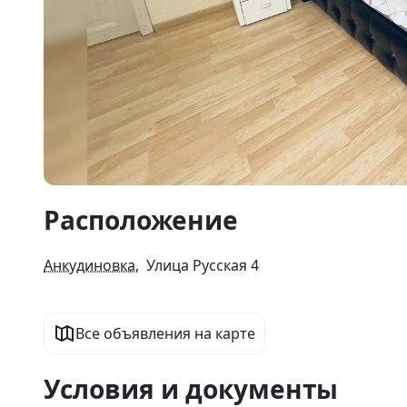
Item
Расположение
1
of
10
Анкудиновка
, Улица Русская 4
Все объявления на карте
Условия и документы