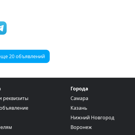
еще 20 объявлений
а
Города
и реквизиты
Самара
 объявление
Казань
Нижний Новгород
телям
Воронеж