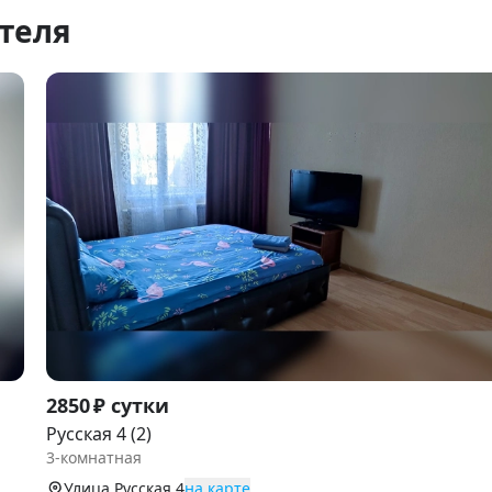
теля
Item
2850 ₽ сутки
1
Русская 4 (2)
of
3-комнатная
8
Улица Русская 4
на карте