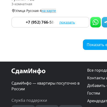
of
3-комнатная
9
Улица Русская 4
на карте
+7 (952) 766-58-33
показать
Показать 
Все город
Контакты 
СдамИнфо — квартиры посуточно в
Добавить
России
Гостям
Служба поддержки
Арендода