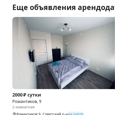
Еще объявления арендода
Item
2000 ₽ сутки
1
Романтиков, 9
of
2-комнатная
9
Романтиков 9, Советский р-н
на карте