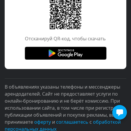
Отcканируй QR-код, чтобы скачать
В объявлениях указаны телефоны и мессенджеры
арендодателей. Сайт не предоставляет услуги по
онлайн-бронированию и не берёт комиссию. При
использовании сайта, в том числе при регистрации,
публикации объявлений и покупке рекламы, вы
принимаете
оферту
и
соглашаетесь
с
обработкой
персональных данных