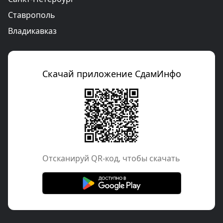
Ставрополь
Владикавказ
Скачай приложение СдамИнфо
Отcканируй QR-код, чтобы скачать