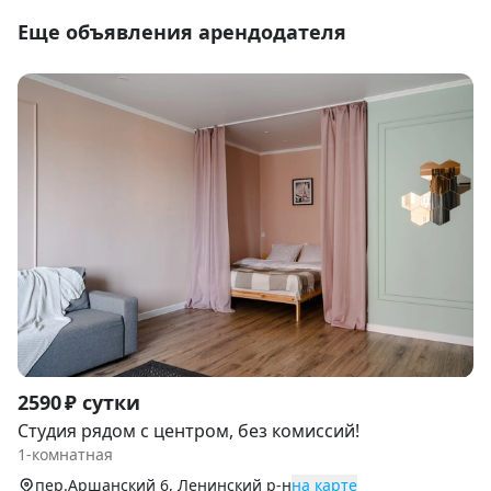
Еще объявления арендодателя
Item
2590 ₽ сутки
1
Студия рядом с центром, без комиссий!
of
1-комнатная
9
пер.Аршанский 6, Ленинский р-н
на карте