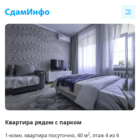
Item
1
Квартира рядом с парком
of
2
1-комн. квартира посуточно
, 40
м
, этаж 4 из 6
17