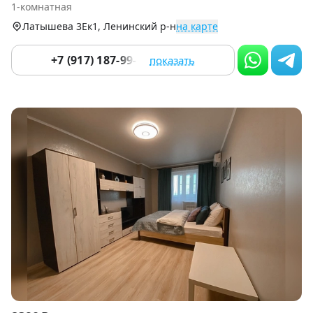
1-комнатная
9
Латышева 3Ек1, Ленинский р-н
на карте
+7 (917) 187-99-14
показать
Item