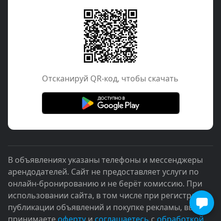
Отcканируй QR-код, чтобы скачать
В объявлениях указаны телефоны и мессенджеры
арендодателей. Сайт не предоставляет услуги по
онлайн-бронированию и не берёт комиссию. При
использовании сайта, в том числе при регистрации,
публикации объявлений и покупке рекламы, вы
принимаете
оферту
и
соглашаетесь
с
обработкой