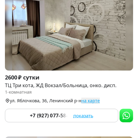
Item
2600 ₽ сутки
1
ТЦ Три кота, ЖД Вокзал/Больница, онко. дисп.
of
1-комнатная
9
ул. Яблочкова, 36, Ленинский р-н
на карте
+7 (927) 077-58-77
показать