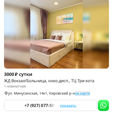
Item
3000 ₽ сутки
1
ЖД Вокзал/Больница, онко.дисп., ТЦ Три кота
of
1-комнатная
9
ул. Минусинская, 14к1, Кировский р-н
на карте
+7 (927) 077-58-77
показать