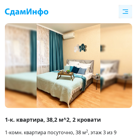
Item
1
1-к. квартира, 38,2 м^2, 2 кровати
of
2
1-комн. квартира посуточно
, 38
м
, этаж 3 из 9
18