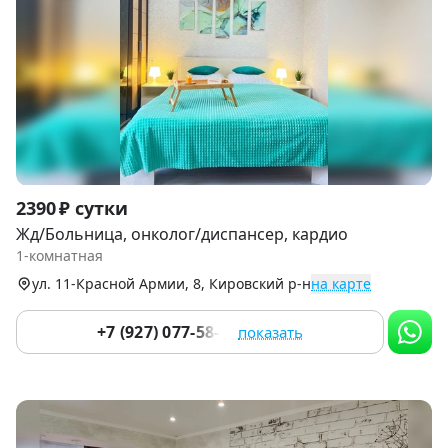
Item
2390 ₽ сутки
1
Жд/Больница, онколог/диспансер, кардио
of
1-комнатная
9
ул. 11-Красной Армии, 8, Кировский р-н
на карте
+7 (927) 077-58-77
показать