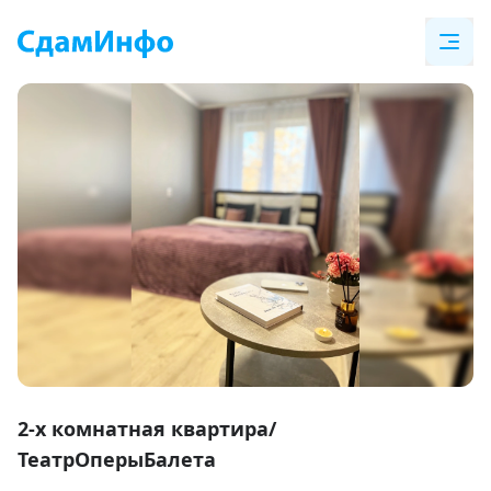
Item
1
2-х комнатная квартира/
of
ТеатрОперыБалета
30