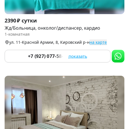
Item
2390 ₽ сутки
1
Жд/Больница, онколог/диспансер, кардио
of
1-комнатная
9
ул. 11-Красной Армии, 8, Кировский р-н
на карте
+7 (927) 077-58-77
показать