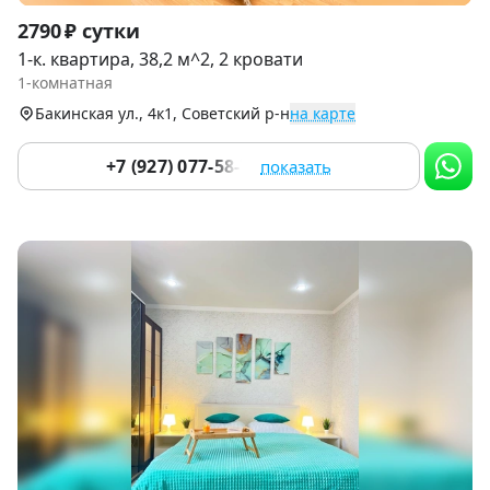
Item
2790 ₽ сутки
1
1-к. квартира, 38,2 м^2, 2 кровати
of
1-комнатная
9
Бакинская ул., 4к1, Советский р-н
на карте
+7 (927) 077-58-77
показать