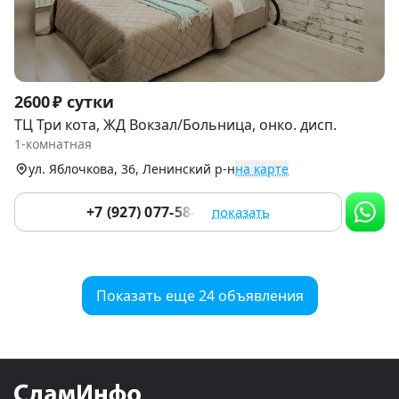
Item
2600 ₽ сутки
1
ТЦ Три кота, ЖД Вокзал/Больница, онко. дисп.
of
1-комнатная
9
ул. Яблочкова, 36, Ленинский р-н
на карте
+7 (927) 077-58-77
показать
Показать еще 24 объявления