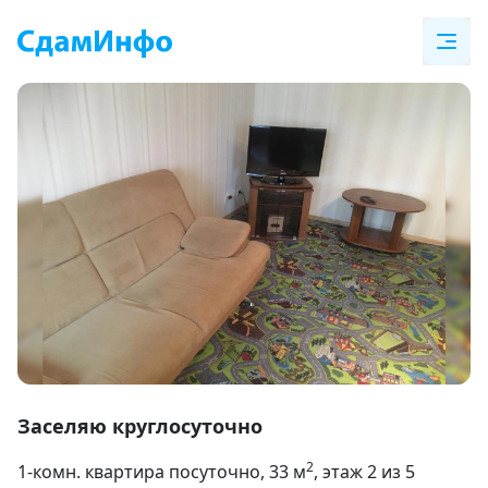
Item
1
Заселяю круглосуточно
of
2
1-комн. квартира посуточно
, 33
м
, этаж 2 из 5
5