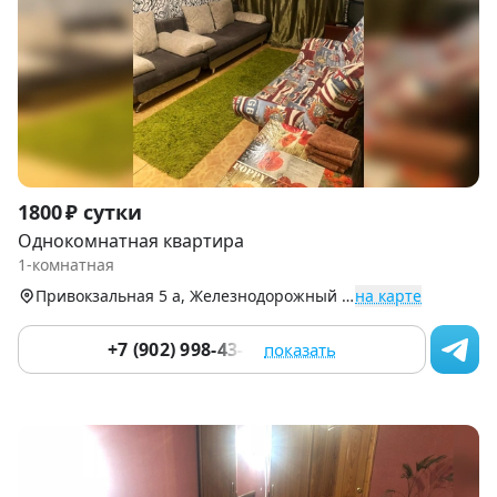
Item
1800 ₽ сутки
1
Однокомнатная квартира
of
1-комнатная
5
Привокзальная 5 а, Железнодорожный р-н (Центр)
на карте
+7 (902) 998-43-76
показать