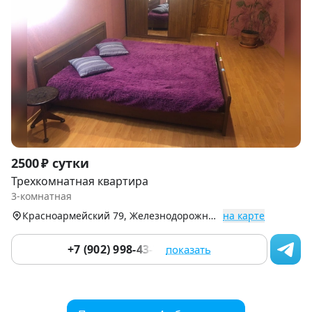
Item
2500 ₽ сутки
1
Трехкомнатная квартира
of
3-комнатная
9
Красноармейский 79, Железнодорожный р-н
на карте
+7 (902) 998-43-76
показать