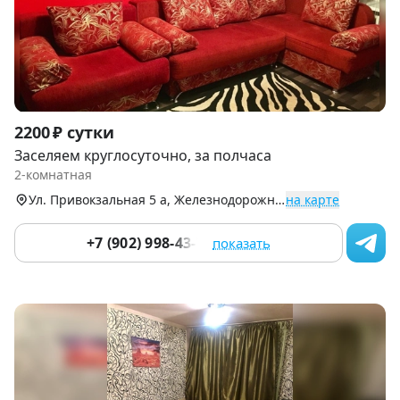
Item
2200 ₽ сутки
1
Заселяем круглосуточно, за полчаса
of
2-комнатная
7
Ул. Привокзальная 5 а, Железнодорожный р-н (Центр)
на карте
+7 (902) 998-43-76
показать