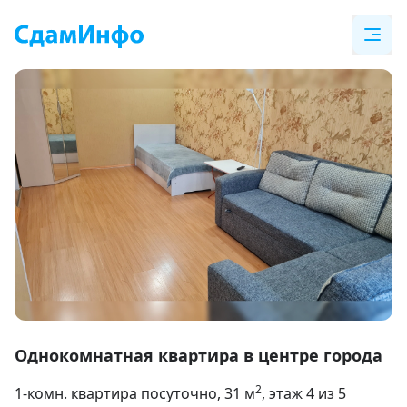
Item
1
Однокомнатная квартира в центре города
of
2
1-комн. квартира посуточно
, 31
м
, этаж 4 из 5
5