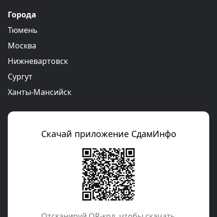
Города
Тюмень
Москва
Нижневартовск
Сургут
Ханты-Мансийск
Скачай приложение СдамИнфо
Отcканируй QR-код, чтобы скачать