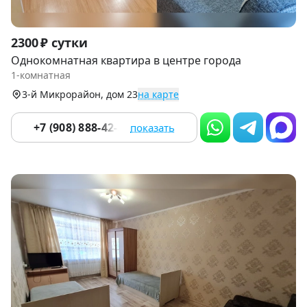
Item
2300 ₽ сутки
1
Однокомнатная квартира в центре города
of
1-комнатная
6
3-й Микрорайон, дом 23
на карте
+7 (908) 888-42-33
показать