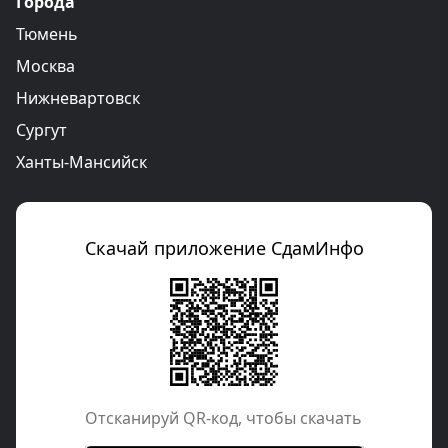
Города
Тюмень
Москва
Нижневартовск
Сургут
Ханты-Мансийск
Скачай приложение СдамИнфо
Отcканируй QR-код, чтобы скачать