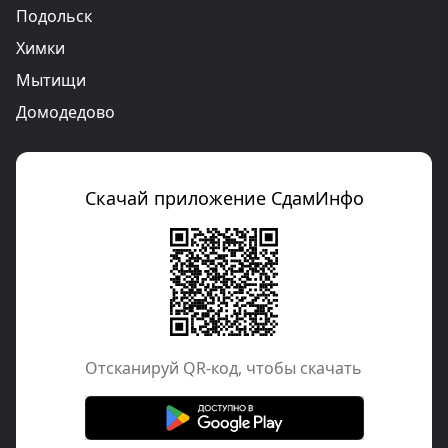
Подольск
Химки
Мытищи
Домодедово
Скачай приложение СдамИнфо
Отcканируй QR-код, чтобы скачать