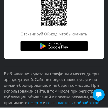
Отcканируй QR-код, чтобы скачать
В объявлениях указаны телефоны и мессенджеры
арендодателей. Сайт не предоставляет услуги по
онлайн-бронированию и не берёт комиссию. При
использовании сайта, в том числе при регистрации,
публикации объявлений и покупке рекламы, вы
принимаете
оферту
и
соглашаетесь
с
обработкой