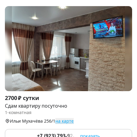
Item
2700 ₽ сутки
1
Сдам квартиру посуточно
of
1-комнатная
9
Ильи Мухачёва 256/1
на карте
+7 (923) 793-92-55
показать