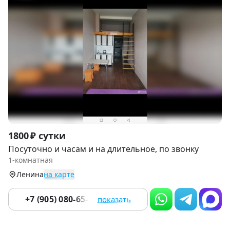
Item
1800 ₽ сутки
1
Посуточно и часам и на длительное, по звонку
of
1-комнатная
4
Ленина
на карте
+7 (905) 080-65-64
показать