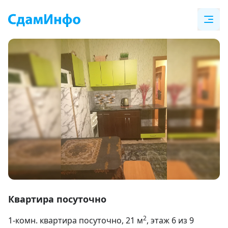
Item
1
Квартира посуточно
of
2
1-комн. квартира посуточно
, 21
м
, этаж 6 из 9
4