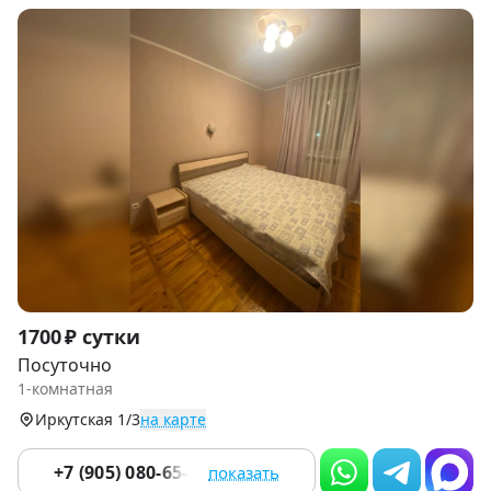
Item
1700 ₽ сутки
1
Посуточно
of
1-комнатная
2
Иркутская 1/3
на карте
+7 (905) 080-65-64
показать