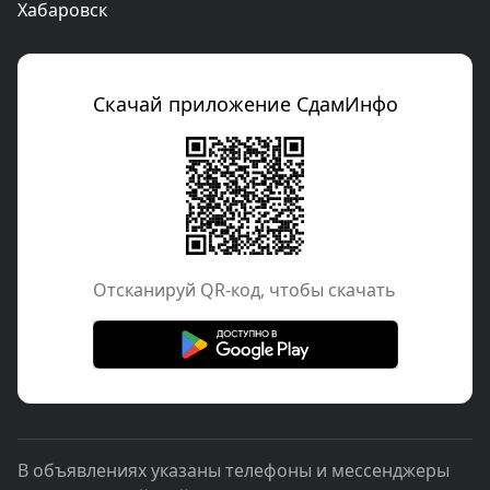
Хабаровск
Скачай приложение СдамИнфо
Отcканируй QR-код, чтобы скачать
В объявлениях указаны телефоны и мессенджеры