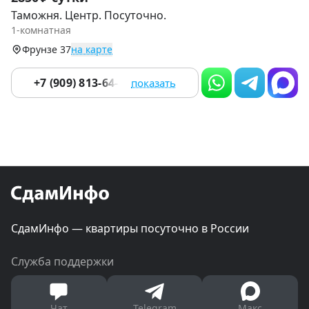
1
Таможня. Центр. Посуточно.
of
1-комнатная
9
Фрунзе 37
на карте
+7 (909) 813-64-16
показать
СдамИнфо — квартиры посуточно в России
Служба поддержки
Чат
Telegram
Макс