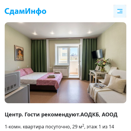
Item
1
Центр. Гости рекомендуют.АОДКБ, АООД
of
2
1-комн. квартира посуточно
, 29
м
, этаж 1 из 14
15