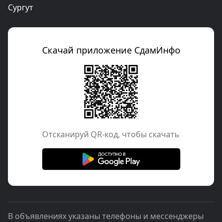
Сургут
Скачай приложение СдамИнфо
Отcканируй QR-код, чтобы скачать
В объявлениях указаны телефоны и мессенджеры