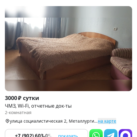
Item
3000 ₽ сутки
1
ЧМЗ, Wi-Fi, отчетные док-ты
of
2-комнатная
9
улица социалистическая 2, Металлургический р-н (ЧМЗ)
на карте
+7 (902) 603-05-15
показать