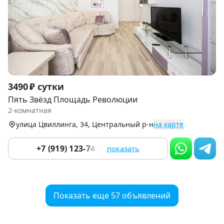
Item
3490 ₽ сутки
1
Пять Звёзд Площадь Революции
of
2-комнатная
9
улица Цвиллинга, 34, Центральный р-н
на карте
+7 (919) 123-74-84
показать
Показать еще 57 объявлений