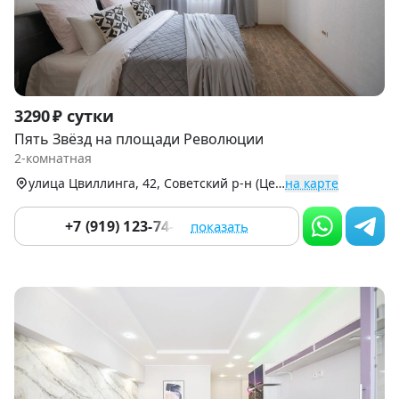
Item
3290 ₽ сутки
1
Пять Звёзд на площади Революции
of
2-комнатная
9
улица Цвиллинга, 42, Советский р-н (Центр)
на карте
+7 (919) 123-74-84
показать