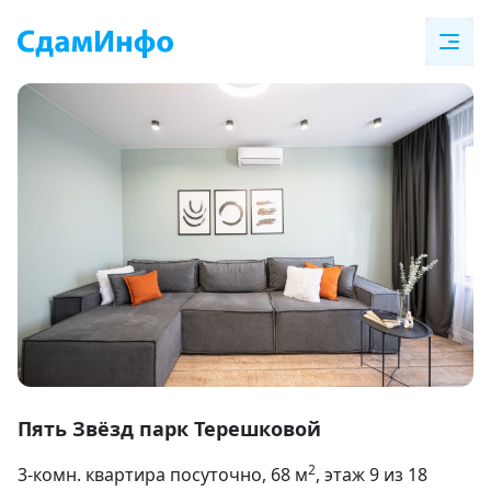
Item
1
Пять Звёзд парк Терешковой
of
2
3-комн. квартира посуточно
, 68
м
, этаж 9 из 18
15