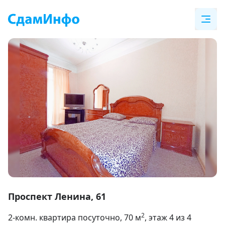
Item
1
Проспект Ленина, 61
of
2
2-комн. квартира посуточно
, 70
м
, этаж 4 из 4
16