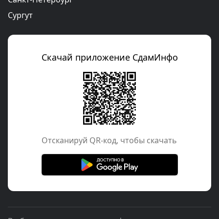
Сургут
Скачай приложение СдамИнфо
Отcканируй QR-код, чтобы скачать