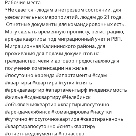
Рабочие места

*Не сдается - людям в нетрезвом состоянии, для 
увеселительных мероприятий, людям до 21 года. 

 Отчетные документы для командировочных есть.

Могу сделать временную прописку, регистрацию, 
аренда квартиры под миграционный учет и РВП, 
Миграционная Калининского района, для 
проживания для подачи документов на 
гражданство, чеки и договор предоставляю для 
получения компенсации на жилье.

#посуточно #аренда #апартаменты #сдам 
#квартиры #квартира #сутки #снять 
#арендаквартир #апартаментырф #недвижимость 
#жилье #сдамквартиру #Челябинск 
#объявленияквартир #квартирыпосуточно 
#арендачелябинск #командировка #насутки 
#суточно #посуточноквартира #квартирананочь 
#квартирапосуточно #снятьквартиру 
#отчетныедокументы #почасово 