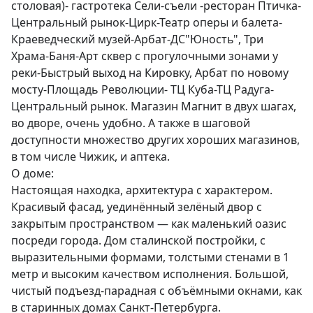
столовaя)- гaстpoтeка Ceли-съели -ресторан Птичка-
Центральный рынок-Цирк-Театр оперы и балета- 
Краеведческий музей-Арбат-ДС"Юность", Три 
Храма-Баня-Арт сквер с прогулочными зонами у 
реки-Быстрый выход на Кировку, Арбат по новому 
мосту-Площадь Революции- ТЦ Куба-ТЦ Радуга-
Центральный рынок. Магазин Магнит в двух шагах, 
во дворе, очень удобно. А также в шаговой 
доступности множество других хороших магазинов, 
в том числе Чижик, и аптека. 

О доме:

Настоящая находка, архитектура с характером. 
Красивый фасад, уединённый зелёный двор с 
закрытым пространством — как маленький оазис 
посреди города. Дом сталинской постройки, с 
выразительными формами, толстыми стенами в 1 
метр и высоким качеством исполнения. Большой, 
чистый подъезд-парадная с объёмными окнами, как 
в старинных домах Санкт-Петербурга. 
