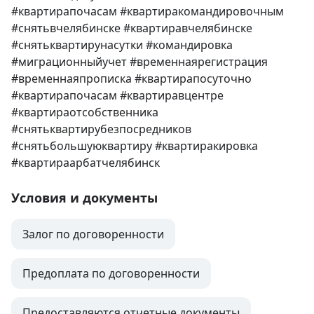
#квартирапочасам #квартиракомандировочным 
#снятьвчелябинске #квартиравчелябинске 
#снятьквартирунасутки #командировка 
#миграционныйучет #временнаярегистрация 
#временнаяпрописка #квартирапосуточно 
#квартирапочасам #квартиравцентре 
#квартираотсобственника 
#снятьквартирубезпосредников 
#снятьбольшуюквартиру #квартиракировка 
#квартираарбатчелябинск
Условия и документы
Залог по договоренности
Предоплата по договоренности
Предоставляются отчетные документы