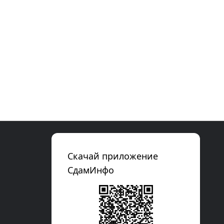
Скачай приложение
СдамИнфо