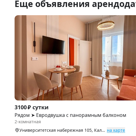
Еще объявления арендода
Item
3100 ₽ сутки
1
Рядом ➤ Евродвушка с панорамным балконом
of
2-комнатная
9
Университетская набережная 105, Калининский р-н (Северо-Запад)
на карте