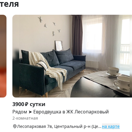
теля
Item
3900 ₽ сутки
1
Рядом ➤ Евродвушка в ЖК Лесопарковый
of
2-комнатная
9
Лесопарковая 7в, Центральный р-н (Центр)
на карте