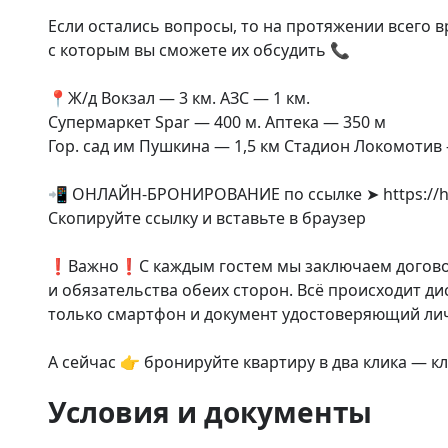
Если остались вопросы, то на протяжении всего 
с которым вы сможете их обсудить 📞

📍Ж/д Вокзал — 3 км. АЗС — 1 км.

Супермаркет Spar — 400 м. Аптека — 350 м

Гор. сад им Пушкина — 1,5 км Стадион Локомотив 
📲 ОНЛАЙН-БРОНИРОВАНИЕ по ссылке ➤ https://ho
Скопируйте ссылку и вставьте в браузер

❗️Важно❗️С каждым гостем мы заключаем договор
и обязательства обеих сторон. Всё происходит д
только смартфон и документ удостоверяющий личн
А сейчас 👉 бронируйте квартиру в два клика — кл
Условия и документы