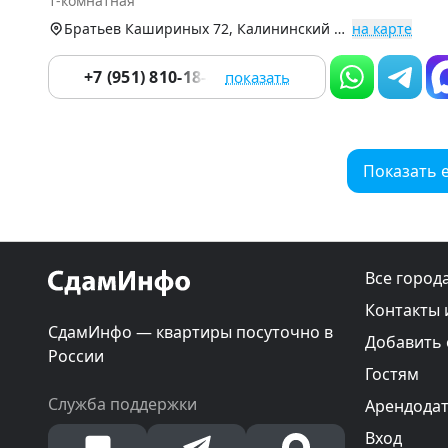
1-комнатная
9
Братьев Кашириных 72, Калининский р-н (Северо-Запад)
на карте
+7 (951) 810-18-87
показать
Показать 
Все город
Контакты 
СдамИнфо — квартиры посуточно в
Добавить
России
Гостям
Служба поддержки
Арендода
Вход