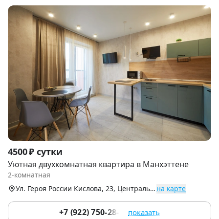
Item
4500 ₽ сутки
1
Уютная двухкомнатная квартира в Манхэттене
of
2-комнатная
9
Ул. Героя России Кислова, 23, Центральный р-н
на карте
+7 (922) 750-28-10
показать