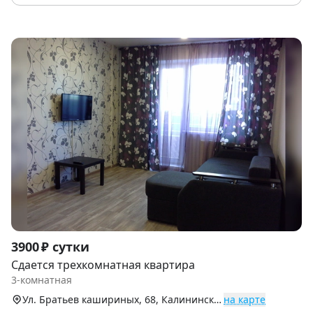
Item
3900 ₽ сутки
1
Сдается трехкомнатная квартира
of
3-комнатная
9
Ул. Братьев кашириных, 68, Калининский р-н (Северо-Запад)
на карте