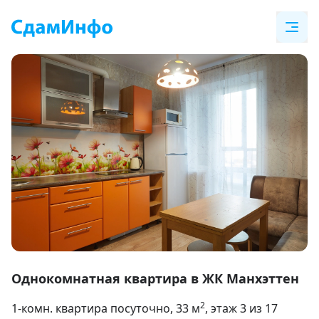
Item
1
Однокомнатная квартира в ЖК Манхэттен
of
2
1-комн. квартира посуточно
, 33
м
, этаж 3 из 17
7