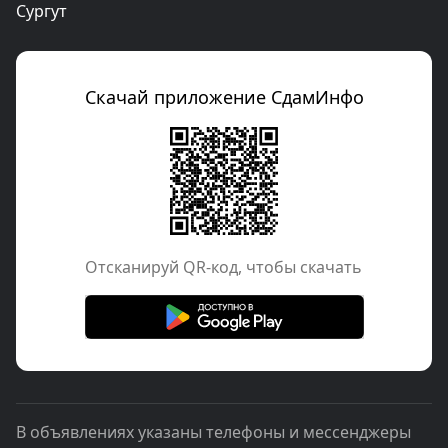
Сургут
Скачай приложение СдамИнфо
Отcканируй QR-код, чтобы скачать
В объявлениях указаны телефоны и мессенджеры