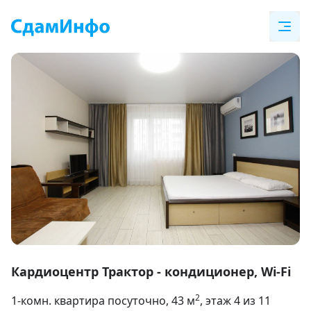
Item
1
Кардиоцентр Трактор - кондиционер, Wi-Fi
of
2
1-комн. квартира посуточно
, 43
м
, этаж 4 из 11
14