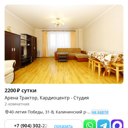
Item
2200 ₽ сутки
1
Арена Трактор, Кардиоцентр - Студия
of
2-комнатная
9
40-летия Победы, 31-В, Калининский р-н (Северо-Запад)
на карте
+7 (904) 302-22-02
показать