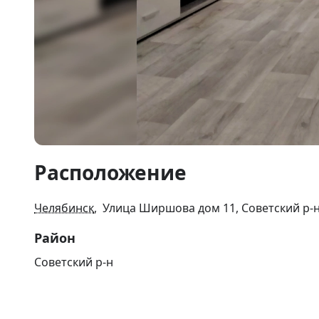
Item
Расположение
1
of
7
Челябинск
, Улица Ширшова дом 11, Советский р-
Район
Советский р-н