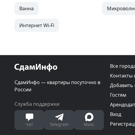
Ванна
Микроволн
Интернет Wi-Fi
Все город
Контакты 
СдамИнфо — квартиры посуточно в
Добавить
России
Гостям
Служба поддержки
Арендода
Вход
Регистрац
Чат
Telegram
Макс