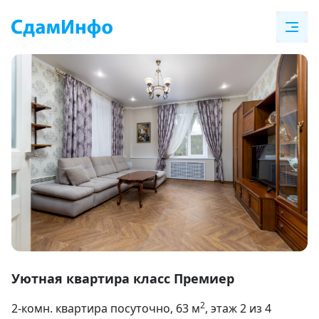
Item
1
Уютная квартира класс Премиер
of
2
2-комн. квартира посуточно
, 63
м
, этаж 2 из 4
15