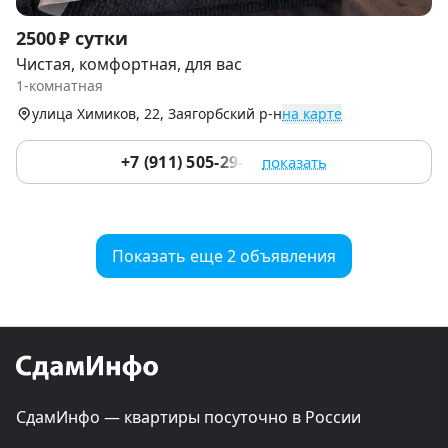
Item
2500 ₽ сутки
1
Чистая, комфортная, для вас
of
1-комнатная
7
улица Химиков, 22, Заягорбский р-н
на карте
+7 (911) 505-29-95
показать
Показать еще 2 объявления
СдамИнфо — квартиры посуточно в России