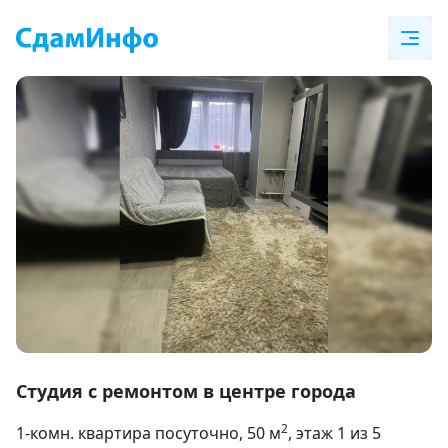
Item
1
Студия с ремонтом в центре города
of
2
1-комн. квартира посуточно
, 50
м
, этаж 1 из 5
8