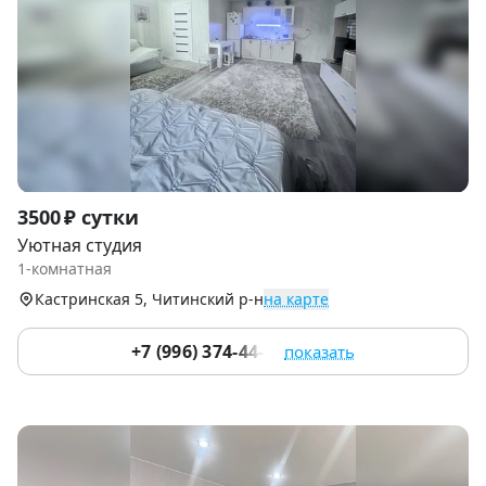
Item
3500 ₽ сутки
1
Уютная студия
of
1-комнатная
9
Кастринская 5, Читинский р-н
на карте
+7 (996) 374-44-93
показать