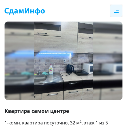
Item
1
Квартира самом центре
of
2
1-комн. квартира посуточно
, 32
м
, этаж 1 из 5
6