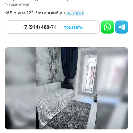
of
1-комнатная
8
Ленина 122, Читинский р-н
на карте
+7 (914) 480-74-76
показать
Item