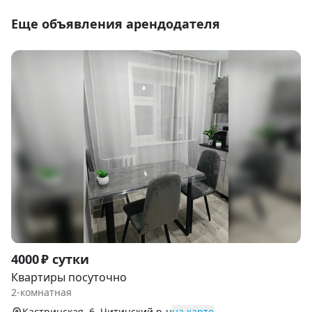
Еще объявления арендодателя
Item
4000 ₽ сутки
1
Квартиры посуточно
of
2-комнатная
9
Кастринская, 6, Читинский р-н
на карте