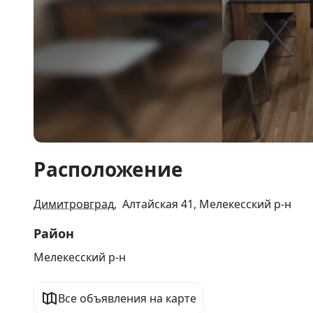
Item
Расположение
1
of
8
Димитровград
, Алтайская 41, Мелекесский р-н
Район
Мелекесский р-н
Все объявления на карте