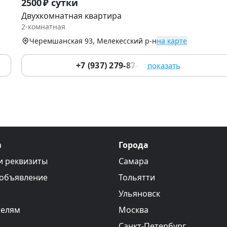
2500 ₽ сутки
1
Двухкомнатная квартира
of
2-комнатная
9
Черемшанская 93, Мелекесский р-н
на карте
+7 (937) 279-87-18
показать
а
Города
и реквизиты
Самара
 объявление
Тольятти
Ульяновск
телям
Москва
Санкт-Петербург