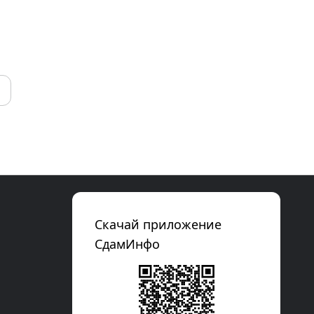
Скачай приложение
СдамИнфо