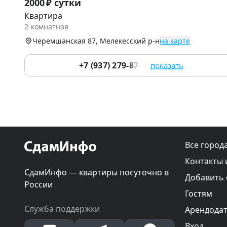
2000 ₽ сутки
1
Квартира
of
2-комнатная
9
Черемшанская 87, Мелекесский р-н
на карте
+7 (937) 279-87-18
показать
Все город
Контакты 
СдамИнфо — квартиры посуточно в
Добавить
России
Гостям
Служба поддержки
Арендода
Вход