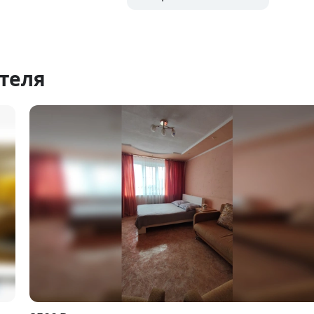
теля
Item