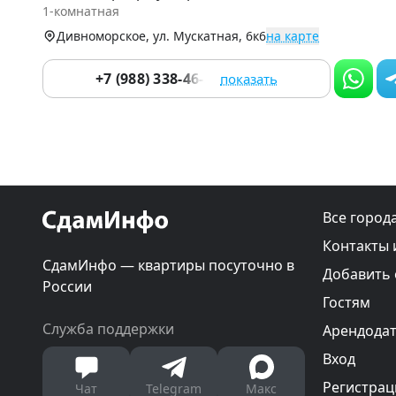
of
1-комнатная
9
Дивноморское, ул. Мускатная, 6к6
на карте
+7 (988) 338-46-50
показать
Все город
Контакты 
СдамИнфо — квартиры посуточно в
Добавить
России
Гостям
Служба поддержки
Арендода
Вход
Регистрац
Чат
Telegram
Макс