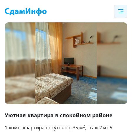
Item
1
Уютная квартира в спокойном районе
of
2
1-комн. квартира посуточно
, 35
м
, этаж 2 из 5
9