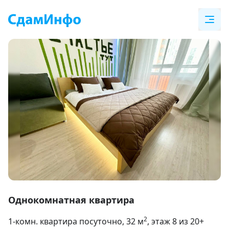
Item
1
Однокомнатная квартира
of
2
1-комн. квартира посуточно
, 32
м
, этаж 8 из 20+
10