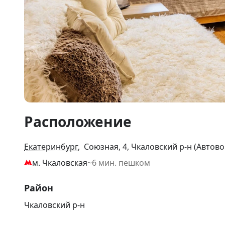
Item
Расположение
1
of
8
Екатеринбург
, Союзная, 4, Чкаловский р-н (Автово
м. Чкаловская
~6 мин. пешком
Район
Чкаловский р-н