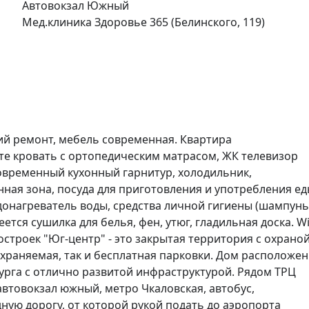
Автовокзал Южный
Мед.клиника Здоровье 365 (Белинского, 119)
й ремонт, мебель современная. Квартира 
ате кровать с ортопедическим матрасом, ЖК телевизор 
овременный кухонный гарнитур, холодильник, 
ная зона, посуда для приготовления и употребления еды
донагреватель воды, средства личной гигиены (шампунь,
ется сушилка для белья, фен, утюг, гладильная доска. Wi
строек "Юг-центр" - это закрытая территория с охраной 
раняемая, так и бесплатная парковки. Дом расположен 
рга с отлично развитой инфраструктурой. Рядом ТРЦ 
 автовокзал южный, метро Чкаловская, автобус, 
ную дорогу, от которой рукой подать до аэропорта 