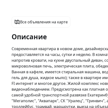
Все объявления на карте
Описание
Современная квартира в новом доме, дизайнерски
предоставляется на часы, сутки и неделю. В комн
напротив кровати, на кухне двуспальный диван, с
микроволновая печь, электрическая плита, обеден
Ванная в кафеле, имеется стиральная машина, во
гель для душа, жидкое мыло); также в квартире име
FI интернет и многое другое. Жилой комплекс ново
видеонаблюдением. Предусмотрена как платная ох
самой удобной транспортной развязке Екатеринбу
"Мегаполис", "Аквапарк", СК "Уралец", "Гринвич",
троллейбус, трамвай, маршрутки, выезд на объезд