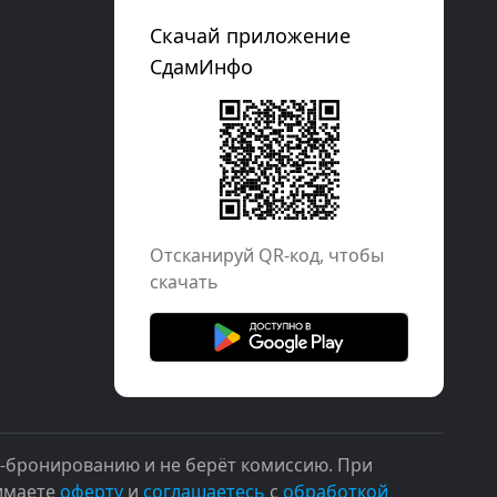
Скачай приложение
СдамИнфо
Отcканируй QR-код, чтобы
скачать
н-бронированию и не берёт комиссию. При
нимаете
оферту
и
соглашаетесь
с
обработкой