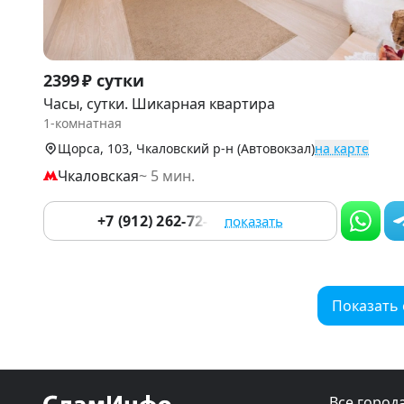
Item
2399 ₽ сутки
1
Часы, сутки. Шикарная квартира
of
1-комнатная
9
Щорса, 103, Чкаловский р-н (Автовокзал)
на карте
Чкаловская
~ 5 мин.
+7 (912) 262-72-33
показать
Показать
Все город