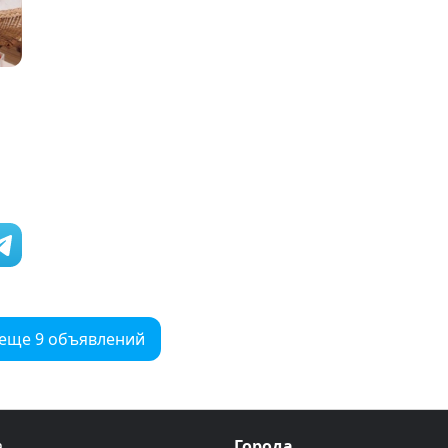
 еще 9 объявлений
а
Города