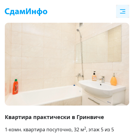
Item
1
Квартира практически в Гринвиче
of
2
1-комн. квартира посуточно
, 32
м
, этаж 5 из 5
9