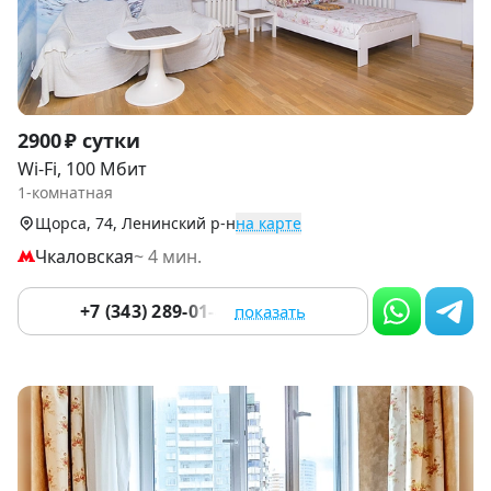
Item
2900 ₽ сутки
1
Wi-Fi, 100 Мбит
of
1-комнатная
9
Щорса, 74, Ленинский р-н
на карте
Чкаловская
~ 4 мин.
+7 (343) 289-01-49
показать