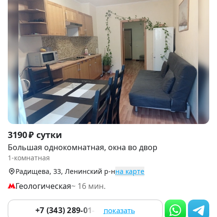
Item
3190 ₽ сутки
1
Большая однокомнатная, окна во двор
of
1-комнатная
9
Радищева, 33, Ленинский р-н
на карте
Геологическая
~ 16 мин.
+7 (343) 289-01-49
показать