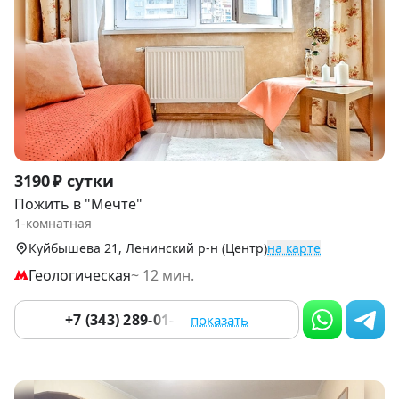
Item
3190 ₽ сутки
1
Пожить в "Мечте"
of
1-комнатная
9
Куйбышева 21, Ленинский р-н (Центр)
на карте
Геологическая
~ 12 мин.
+7 (343) 289-01-49
показать