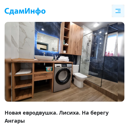
Item
1
Новая евродвушка. Лисиха. На берегу
of
Ангары
12